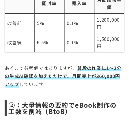
開封率
購入率
価
1,200,000
改善前
5%
0.1%
円
1,560,000
改善後
6.5%
0.1%
円
あくまで参考値ではありますが、
普段の作業に1～2分
の生成AI確認を加えただけで、月間売上が360,000円
アップ
しています。
②：大量情報の要約でeBook制作の
工数を削減（BtoB）